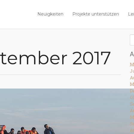
Neuigkeiten
Projekte unterstützen
Le
tember 2017
A
M
J
A
M
D
O
S
A
M
S
A