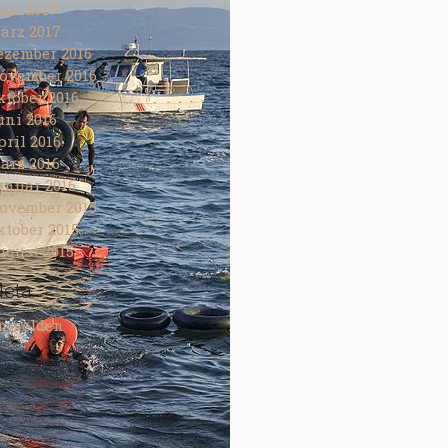
uni 2017
ärz 2017
ezember 2016
ovember 2016
ktober 2016
uni 2016
pril 2016
ärz 2016
anuar 2016
ovember 2015
ktober 2015
ugust 2015
eta
nmelden