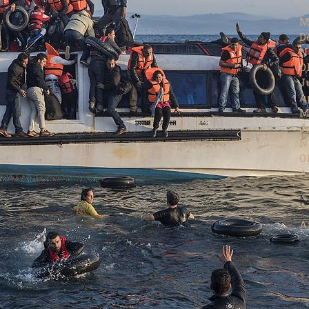
J
M
D
N
O
J
A
M
J
N
O
A
M
A