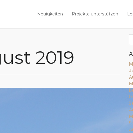
Neuigkeiten
Projekte unterstützen
Le
ust 2019
A
M
J
A
M
D
O
S
A
M
S
A