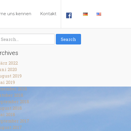
rne uns kennen
Kontakt
rchives
ärz 2022
uni 2020
ugust 2019
ai 2019
ezember 2018
ktober 2018
eptember 2018
ugust 2018
ai 2018
eptember 2017
ugust 2017