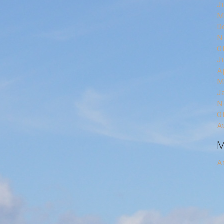
J
M
D
N
O
J
A
M
J
N
O
A
M
A